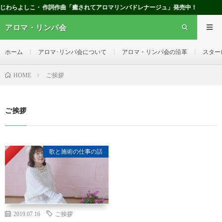
しこ・ 作詞作曲「癒されてアロマリンパドレナージュ」発売中！
アロマ・リンパ会
ホーム
アロマ･リンパ会について
アロマ・リンパ会の沿革
スター
ご挨拶
HOME
ご挨拶
Pickup
歌と施術の仕事の話
2019.07.16
ご挨拶