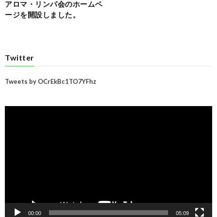
アロマ・リンパ会のホームペ
ージを開設しました。
Twitter
Tweets by OCrEkBc1TO7YFhz
動
画
プ
レ
ー
ヤ
ー
00:00
05:09