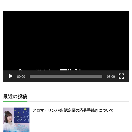
動
画
プ
レ
ー
ヤ
ー
00:00
05:09
最近の投稿
アロマ・リンパ会 認定証の応募手続きについて